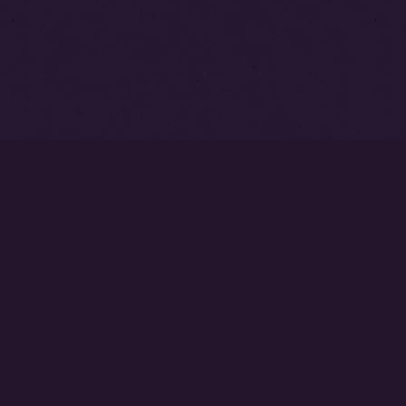
トップページ
永代供養塔
本覚寺墓苑
中澤不動尊
ご相談・お問い合わせはこちら
0237-53-2540