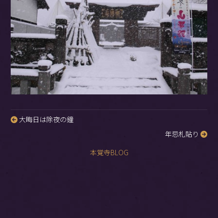
大晦日は除夜の鐘
投
年忌札貼り
稿
ナ
本覚寺BLOG
ビ
ゲ
ー
シ