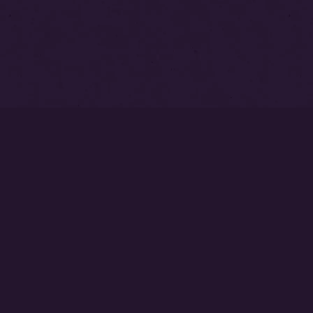
トップページ
永代供養塔
本覚寺墓苑
中澤不動尊
ご相談・お問い合わせはこちら
0237-53-2540