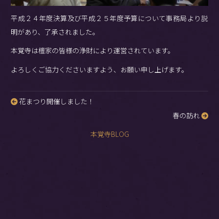
平成２４年度決算及び平成２５年度予算について事務局より説
明があり、了承されました。
本覚寺は檀家の皆様の浄財により運営されています。
よろしくご協力くださいますよう、お願い申し上げます。
花まつり開催しました！
投
春の訪れ
稿
ナ
本覚寺BLOG
ビ
ゲ
ー
シ
ョ
ン