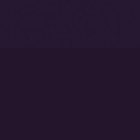
トップページ
永代供養塔
本覚寺墓苑
中澤不動尊
ご相談・お問い合わせはこちら
0237-53-2540