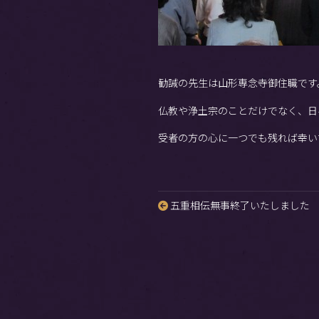
勧誡の先生は山形専念寺御住職です
仏教や浄土宗のことだけでなく、日
受者の方の心に一つでも残れば幸い
五重相伝無事終了いたしました
投
稿
ナ
ビ
ゲ
ー