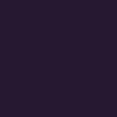
シ
ョ
ン