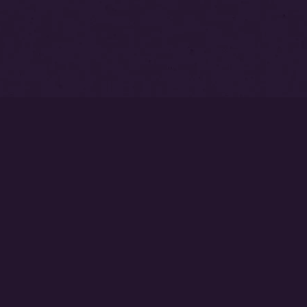
トップページ
永代供養塔
本覚寺墓苑
中澤不動尊
ご相談・お問い合わせはこちら
0237-53-2540
じょうどしゅう
ぎとくさん
ほんがくじ