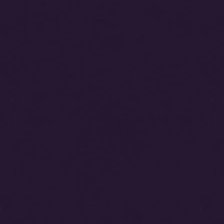
ー
シ
ョ
ン