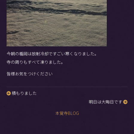
今朝の楯岡は放射冷却ですごい寒くなりました。
寺の周りもすべて凍りました。
皆様お気をつけください
積もりました
投
明日は大晦日です
稿
ナ
本覚寺BLOG
ビ
ゲ