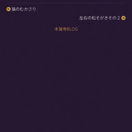
狢のむかさり
投
左右の松そがきその２
稿
ナ
本覚寺BLOG
ビ
ゲ
ー
シ
ョ
ン