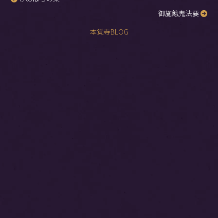
投
御施餓鬼法要
稿
ナ
本覚寺BLOG
ビ
ゲ
ー
シ
ョ
ン