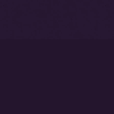
トップページ
永代供養塔
本覚寺墓苑
中澤不動尊
ご相談・お問い合わせはこちら
0237-53-2540