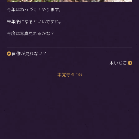
今年はねっづぐ！やります。
来年楽になるといいですね。
今度は写真見れるかな？
画像が見れない？
投
木いちご
稿
ナ
本覚寺BLOG
ビ
ゲ
ー
シ
ョ
ン