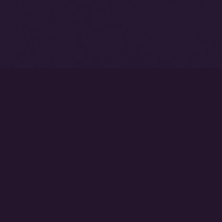
トップページ
永代供養塔
本覚寺墓苑
中澤不動尊
ご相談・お問い合わせはこちら
0237-53-2540
じょうどしゅう
ぎとくさん
ほんがくじ