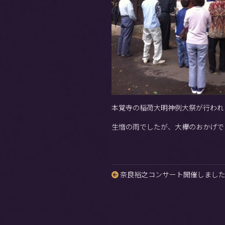
本覚寺の稲荷大明神例大祭が行われ
生憎の雨でしたが、大欅のおかげで
奈良裕之コンサート開催しまし
投
稿
ナ
ビ