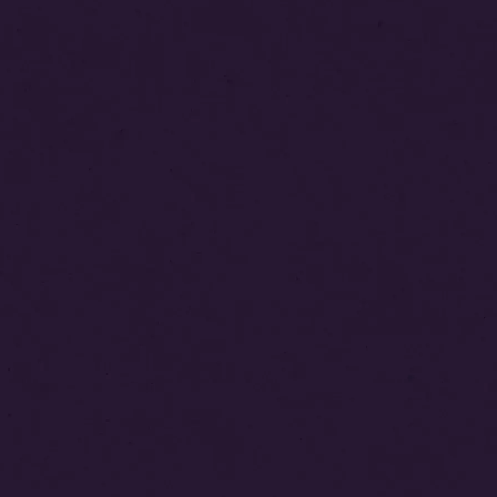
ゲ
ー
シ
ョ
ン