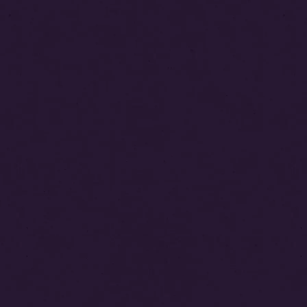
シ
ョ
ン