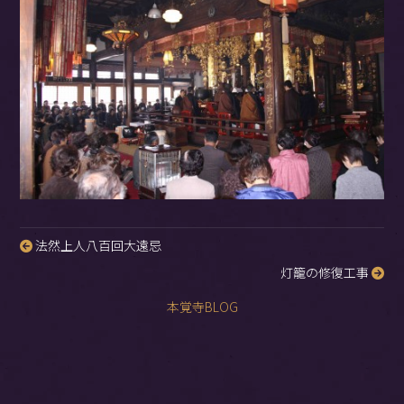
法然上人八百回大遠忌
投
灯籠の修復工事
稿
ナ
本覚寺BLOG
ビ
ゲ
ー