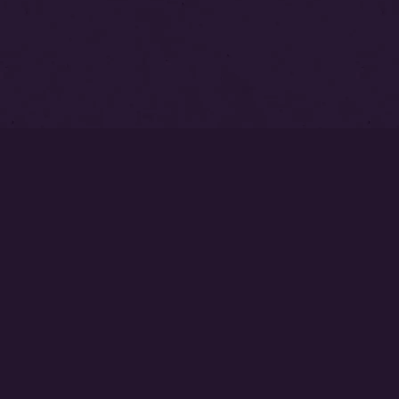
トップページ
永代供養塔
本覚寺墓苑
中澤不動尊
ご相談・お問い合わせはこちら
0237-53-2540